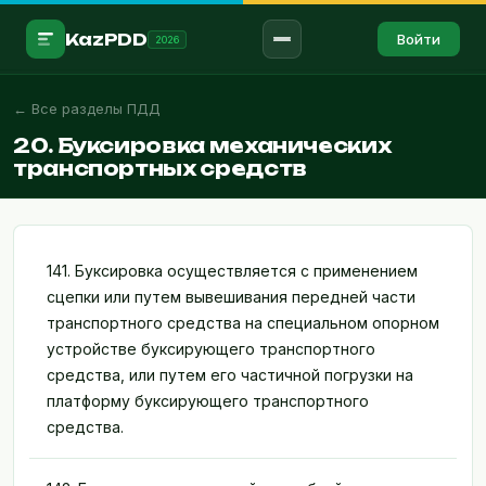
KazPDD
Войти
2026
← Все разделы ПДД
Войти в аккаунт →
20. Буксировка механических
RU
ҚАЗ
транспортных средств
ПРАВИЛА
ПДД
141. Буксировка осуществляется с применением
Знаки
сцепки или путем вывешивания передней части
транспортного средства на специальном опорном
Разметка
устройстве буксирующего транспортного
Штрафы
средства, или путем его частичной погрузки на
платформу буксирующего транспортного
Мед.помощь
средства.
ТЕСТИРОВАНИЕ