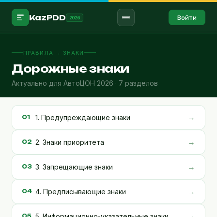
KazPDD
Войти
2026
Войти в аккаунт →
ПРАВИЛА → ЗНАКИ
Дорожные знаки
RU
ҚАЗ
Актуально для АвтоЦОН 2026 · 7 разделов
ПРАВИЛА
ПДД
→
1. Предупреждающие знаки
01
Знаки
→
2. Знаки приоритета
02
Разметка
Штрафы
→
3. Запрещающие знаки
03
Мед.помощь
→
4. Предписывающие знаки
04
ТЕСТИРОВАНИЕ
→
5. Информационно-указательные знаки
05