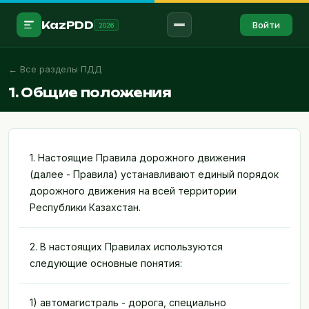
KazPDD
Войти
2026
← Все разделы ПДД
Войти в аккаунт →
1. Общие положения
RU
ҚАЗ
ПРАВИЛА
ПДД
1. Настоящие Правила дорожного движения
(далее - Правила) устанавливают единый порядок
Знаки
дорожного движения на всей территории
Республики Казахстан.
Разметка
Штрафы
2. В настоящих Правилах используются
Мед.помощь
следующие основные понятия:
ТЕСТИРОВАНИЕ
1) автомагистраль - дорога, специально