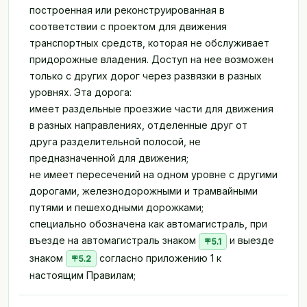
Пробное тестирование
построенная или реконструированная в
соответствии с проектом для движения
Режим обучения
транспортных средств, которая не обслуживает
придорожные владения. Доступ на нее возможен
РЕЖИМ ЭКЗАМЕНА
только с других дорог через развязки в разных
Полный экзамен
уровнях. Эта дорога:
Мини-экзамен
имеет раздельные проезжие части для движения
в разных направлениях, отделенные друг от
БЛОГ
друга разделительной полосой, не
Блог
предназначенной для движения;
не имеет пересечений на одном уровне с другими
дорогами, железнодорожными и трамвайными
путями и пешеходными дорожками;
специально обозначена как автомагистраль, при
въезде на автомагистраль знаком
и выезде
5.1
знаком
согласно приложению 1 к
5.2
настоящим Правилам;