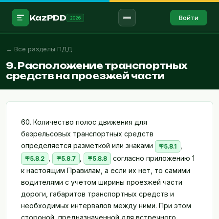
KazPDD
Войти
2026
← Все разделы ПДД
Войти в аккаунт →
9. Расположение транспортных
RU
ҚАЗ
средств на проезжей части
ПРАВИЛА
ПДД
60. Количество полос движения для
Знаки
безрельсовых транспортных средств
определяется разметкой или знаками
,
5.8.1
Разметка
,
,
согласно приложению 1
5.8.2
5.8.7
5.8.8
Штрафы
к настоящим Правилам, а если их нет, то самими
водителями с учетом ширины проезжей части
Мед.помощь
дороги, габаритов транспортных средств и
необходимых интервалов между ними. При этом
ТЕСТИРОВАНИЕ
стороной, предназначенной для встречного