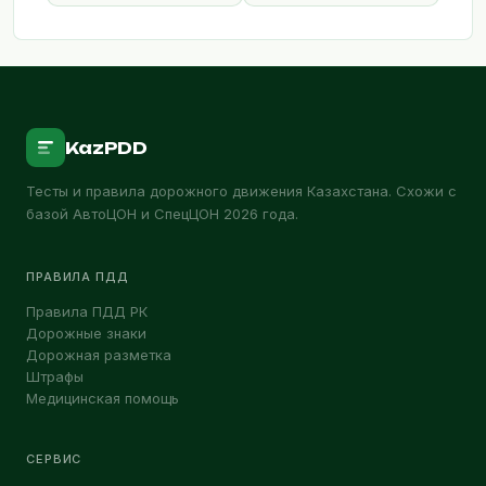
KazPDD
Тесты и правила дорожного движения Казахстана. Схожи с
базой АвтоЦОН и СпецЦОН 2026 года.
ПРАВИЛА ПДД
Правила ПДД РК
Дорожные знаки
Дорожная разметка
Штрафы
Медицинская помощь
СЕРВИС