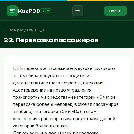
KazPDD
Войти
2026
← Все разделы ПДД
Войти в аккаунт →
22. Перевозка пассажиров
RU
ҚАЗ
ПРАВИЛА
ПДД
151. К перевозке пассажиров в кузове грузового
автомобиля допускаются водители
Знаки
двадцатипятилетнего возраста, имеющие
удостоверение на право управления
Разметка
транспортными средствами категории «С» (при
Штрафы
перевозке более 8 человек, включая пассажиров
в кабине, - категории «С» и «D») и стаж
Мед.помощь
управления транспортными средствами данной
категории более пяти лет.
ТЕСТИРОВАНИЕ
Допуск военных водителей к перевозке